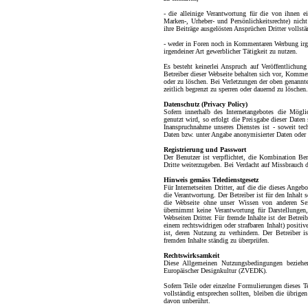
- die alleinige Verantwortung für die von ihnen ei
Marken-, Urheber- und Persönlichkeitsrechte) nicht
ihre Beiträge ausgelösten Ansprüchen Dritter vollstän
- weder in Foren noch in Kommentaren Werbung irg
irgendeiner Art gewerblicher Tätigkeit zu nutzen.
Es besteht keinerlei Anspruch auf Veröffentlichun
Betreiber dieser Webseite behalten sich vor, Komme
oder zu löschen. Bei Verletzungen der oben genannten
zeitlich begrenzt zu sperren oder dauernd zu löschen.
Datenschutz (Privacy Policy)
Sofern innerhalb des Internetangebotes die Möglic
genutzt wird, so erfolgt die Preisgabe dieser Daten 
Inanspruchnahme unseres Dienstes ist - soweit te
Daten bzw. unter Angabe anonymisierter Daten oder 
Registrierung und Passwort
Der Benutzer ist verpflichtet, die Kombination Be
Dritte weiterzugeben. Bei Verdacht auf Missbrauch d
Hinweis gemäss Teledienstgesetz
Für Internetseiten Dritter, auf die die dieses Angeb
die Verantwortung. Der Betreiber ist für den Inhalt 
die Webseite ohne unser Wissen von anderen Sei
übernimmt keine Verantwortung für Darstellungen,
Webseiten Dritter. Für fremde Inhalte ist der Betre
einem rechtswidrigen oder strafbaren Inhalt) posit
ist, deren Nutzung zu verhindern. Der Betreiber is
fremden Inhalte ständig zu überprüfen.
Rechtswirksamkeit
Diese Allgemeinen Nutzungsbedingungen beziehe
Europäischer Designkultur (ZVEDK).
Sofern Teile oder einzelne Formulierungen dieses T
vollständig entsprechen sollten, bleiben die übrige
davon unberührt.