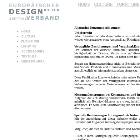
HOME
CULTURE
FURNITURE
Allgemeine Nutzungsbedingungen
HOME
Urheberrecht
Inhalt, Struktur und Idee dieser Web-Seiten sind urh
CULTURE
werden wie angegeben ohne Anspruch auf Richtigkeit,
FURNITURE
LIGHTING
Vertragliche Zusicherungen und Verzichterklär
Der Betreiber der Webseite übernimmt keinerlei
ACCESSOIRES
Verfügbarkeit der Dienste, Verlust von auf dies
TEXTILES
irgendeinen bestimmten Zweck. Er haftet nicht für 
MEMBER AREA
Soweit ein Haftungsausschluss nicht in Betracht kom
und Vorsatz. Produkt- und Firmennamen sind Marke
ausschliesslich zu Informationszwecken eingesetzt.
Diese Publikation könnte technische oder andere Un
Zeit zu Zeit werden den vorliegenden Informatio
Verbesserungen und/oder Veränderungen an den Ang
werden.
Meinungsäusserungen bei Kommentaren und i
Aufgrund der sich ständig verändernden Inhalte 
möglich, alle Beiträge lückenlos zu sichten, inhalt
auszuüben. Es wird keine Verantwortung für den Inha
übernommen.
Spezielle Bestimmungen für angemeldete Nutzer
Mit der Anmeldung auf dieser Webseite erklärt 
Betreiber mit folgenden Nutzungsbedingungen einve
Mitglieder, die sich an Diskussionsforen und Kommen
- sich in Ihren Beiträgen jeglicher Beleidigungen,
zu enthalten,