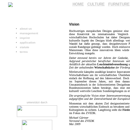
HOME
CULTURE
FURNITURE
Vision
about us
Hochwertiges europäischen Designs geniesst eine 
management
diese Kreativität im internationalen Vergleic
wirtschaftlichen Hochschulen hat daher Desig
imprint
kulturelle Aspekt des Designs blieb allerdings wei
application
Wandel hat dafür gesorgt, dass designbewusste P
soziale Randgrupe gedrängt wurden. Doch exklusives
statute
Mainstream. Ohne diese innovativen Ideen würde e
terms
Entwicklung mangeln.
Daher entstand bereits vor Jahren der Gedanke,
Aufgrund persönlicher beruflicher Interessen ve
Anläßlich der aktuellen
Leuchtmittelverordnung
u
Zeit der anhaltenden
Wirtschaftskrise
der Förderge
Mittlerweile kämpfen unzählige kreative Innovatore
Wirtschaftsflaute um ihr wirtschaftliches Überlebe
einfach der Hoffnung auf den Jahreswechsel. Doch 
im September diesen Jahres, mit dem daraus r
Umsatzeinbruch in der lichtorientierten Designbra
Bundesministerien haben bestätigt, dass eine en
kulturell wertvolle Leuchten Sonderregelungen zu er
Die ursprüngliche Vision einer Interessenvertretun
aufgegriffen und der Zentralverband der Europäis
unterstützt durch
Momentan mit dem akuten Ziel designorientierte
weiteren wirtschaftlichen Einbruch zu bewahren und
Kulturgütern zu sichern. Langfristig steht die
Förde
im Fokus des ZVEDK.
Michael Gärtner
Vorstand des ZVEDK
Mai 2009