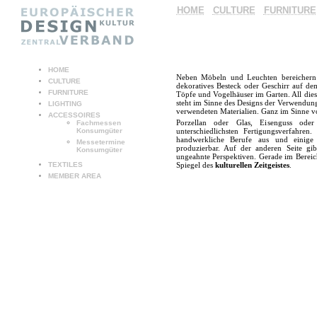
HOME
CULTURE
FURNITURE
HOME
Neben Möbeln und Leuchten bereichern
CULTURE
dekoratives Besteck oder Geschirr auf d
FURNITURE
Töpfe und Vogelhäuser im Garten. All die
steht im Sinne des Designs der Verwendu
LIGHTING
verwendeten Materialien. Ganz im Sinne v
ACCESSOIRES
Porzellan oder Glas, Eisenguss oder 
Fachmessen
Konsumgüter
unterschiedlichsten Fertigungsverfahren.
handwerkliche Berufe aus und einige 
Messetermine
produzierbar. Auf der anderen Seite gi
Konsumgüter
ungeahnte Perspektiven. Gerade im Bereich
TEXTILES
Spiegel des
kulturellen Zeitgeistes
.
MEMBER AREA