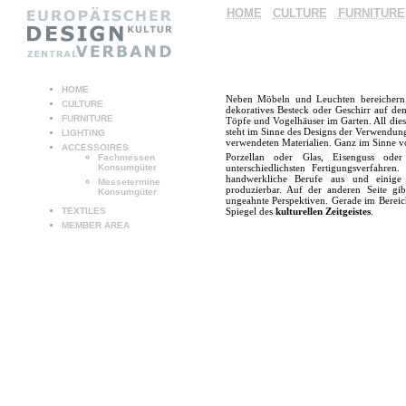
HOME
CULTURE
FURNITURE
HOME
Neben Möbeln und Leuchten bereichern
CULTURE
dekoratives Besteck oder Geschirr auf d
FURNITURE
Töpfe und Vogelhäuser im Garten. All die
steht im Sinne des Designs der Verwendu
LIGHTING
verwendeten Materialien. Ganz im Sinne v
ACCESSOIRES
Porzellan oder Glas, Eisenguss oder 
Fachmessen
Konsumgüter
unterschiedlichsten Fertigungsverfahren.
handwerkliche Berufe aus und einige 
Messetermine
produzierbar. Auf der anderen Seite gi
Konsumgüter
ungeahnte Perspektiven. Gerade im Bereich
TEXTILES
Spiegel des
kulturellen Zeitgeistes
.
MEMBER AREA