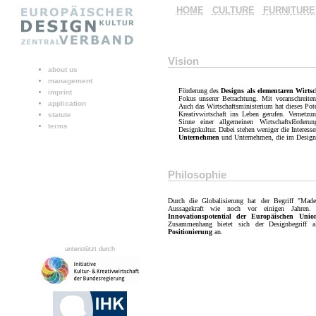
HOME
CULTURE
FURNITURE
Vision
about us
management
Förderung des
Designs als elementaren Wirtsc
imprint
Fokus unserer Betrachtung. Mit voranschreite
application
Auch das Wirtschaftsministerium hat dieses Pote
Kreativwirtschaft ins Leben gerufen. Vernetz
statute
Sinne einer allgemeinen Wirtschaftsförder
terms
Designkultur. Dabei stehen weniger die Interes
Unternehmen
und Unternehmen, die im Design i
Philosophie
Durch die Globalisierung hat der Begriff "Ma
Aussagekraft wie noch vor einigen Jahren.
Innovationspotential der Europäischen Unio
Zusammenhang bietet sich der Designbegriff a
Positionierung
an.
unterstützt durch